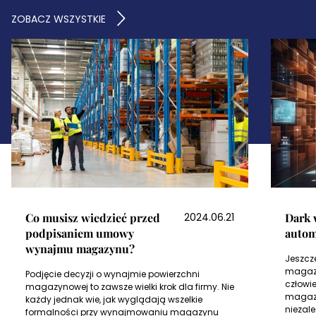
ZOBACZ WSZYSTKIE
Co musisz wiedzieć przed
2024.06.21
Dark 
podpisaniem
umowy
autom
wynajmu magazynu
?
Jeszcz
magazy
Podjęcie decyzji o wynajmie powierzchni
człowie
magazynowej to zawsze wielki krok dla firmy. Nie
magazy
każdy jednak wie, jak wyglądają wszelkie
niezale
formalności przy wynajmowaniu magazynu