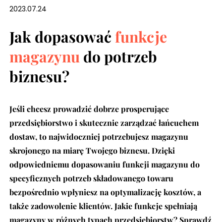
2023.07.24
Jak dopasować
funkcje
magazynu
do potrzeb
biznesu?
Jeśli chcesz prowadzić dobrze prosperujące
przedsiębiorstwo i skutecznie zarządzać łańcuchem
dostaw, to najwidoczniej potrzebujesz magazynu
skrojonego na miarę Twojego biznesu. Dzięki
odpowiedniemu dopasowaniu funkcji magazynu do
specyficznych potrzeb składowanego towaru
bezpośrednio wpłyniesz na optymalizację kosztów, a
także zadowolenie klientów. Jakie funkcje spełniają
magazyny w różnych typach przedsiębiorstw? Sprawdź